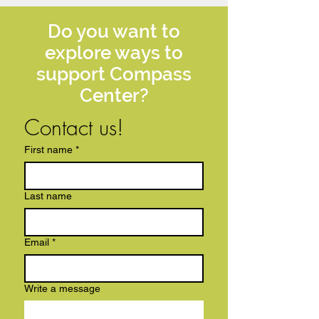
Do you want to
explore ways to
support Compass
Center?
Contact us!
First name
*
Last name
Email
*
Write a message