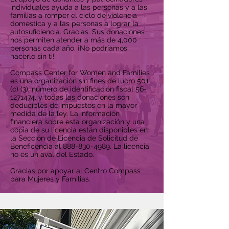
individuales ayuda a las personas y a las
familias a romper el ciclo de violencia
doméstica y a las personas a lograr la
autosuficiencia. Gracias. Sus donaciones
nos permiten atender a más de 4,000
personas cada año. ¡No podríamos
hacerlo sin ti!
Compass Center for Women and Families
es una organización sin fines de lucro 501
(c) (3), número de identificación fiscal
56-
1271474
, y todas las donaciones son
deducibles de impuestos en la mayor
medida de la ley. La información
financiera sobre esta organización y una
copia de su licencia están disponibles en
la Sección de Licencia de Solicitud de
Beneficencia al
888-830-4989
. La licencia
no es un aval del Estado.
Gracias por apoyar al Centro Compass
para Mujeres y Familias.