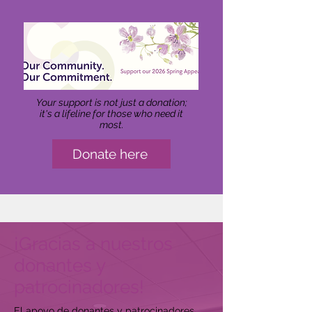
Your support is not just a donation;
it's a lifeline for those who need it
most.
Donate here
¡Gracias a nuestros
donantes y
patrocinadores!
El apoyo de donantes y patrocinadores