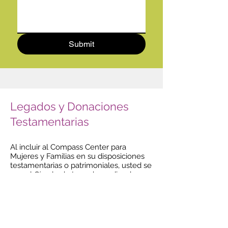
Submit
Legados y Donaciones
Testamentarias
Al incluir al Compass Center para
Mujeres y Familias en su disposiciones
testamentarias o patrimoniales, usted se
une al Círculo de Legado, pudiendo
disfrutar de los beneficios de un regalo
a la caridad y a la vez demostrar de
manera convincente que usted valora la
seguridad individual, la seguridad en
general y la autosuficiencia de las